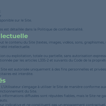
:
r
sponible sur le Site.
est détaillée dans la Politique de confidentialité.
llectuelle
ut le contenu du Site (textes, images, vidéos, sons, graphismes, s
été intellectuelle.
on ou exploitation, totale ou partielle, sans autorisation expres
onnée par les articles L335-2 et suivants du Code de la propriété
Site est autorisée uniquement à des fins personnelles et privées.
taires est interdite.
és
 : L’Utilisateur s’engage à utiliser le Site de manière conforme aux
onctionnement du Site.
es informations diffusées sont réputées fiables, mais le Site ne ga
auts.
eur indicative et ne constituent pas un engagement contractuel.