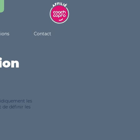
tions
Contact
ion
ridiquement les
 de définir les