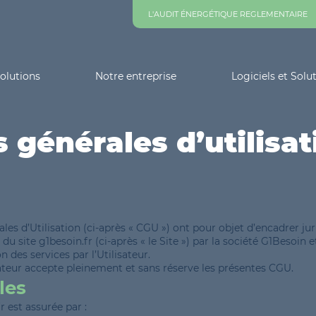
L'AUDIT ÉNERGÉTIQUE REGLEMENTAIRE
olutions
Notre entreprise
Logiciels et Solu
 générales d’utilisat
les d’Utilisation (ci-après « CGU ») ont pour objet d’encadrer ju
u site g1besoin.fr (ci-après « le Site ») par la société G1Besoin et
n des services par l’Utilisateur.
isateur accepte pleinement et sans réserve les présentes CGU.
les
r
est assurée par :