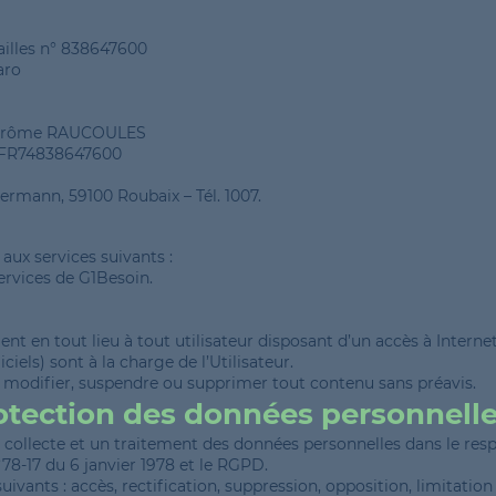
ailles n° 838647600
aro
: Jérôme RAUCOULES
: FR74838647600
rmann, 59100 Roubaix – Tél. 1007.
aux services suivants :
services de G1Besoin.
nt en tout lieu à tout utilisateur disposant d’un accès à Internet. 
ciels) sont à la charge de l’Utilisateur.
e modifier, suspendre ou supprimer tout contenu sans préavis.
rotection des données personnell
ne collecte et un traitement des données personnelles dans le resp
78-17 du 6 janvier 1978 et le RGPD.
suivants : accès, rectification, suppression, opposition, limitation