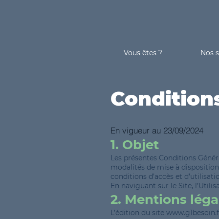
Vous êtes ?
Nos s
Conditions
En vigueur au 23/09/2024
1. Objet
Les présentes Conditions Généra
modalités de mise à disposition d
conditions d’accès et d’utilisatio
En naviguant sur le Site, l’Util
2. Mentions léga
L’édition du site
www.g1besoin.f