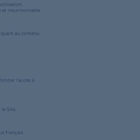
tilisation.
le et insurmontable
té quant au contenu
limiter l’accès à
le Site.
ux français