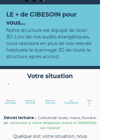
LE + de G1BESOIN pour
vous…
Notre structure est équipé de Scan
3D.
Lors de nos audits énergétiques,
nous réalisons en plus de nos relevés
habituels le scannage 3D de toute la
structure après accord.
Votre situation
Bâtiment
Bâtiment
Bâtiment
Ma
Mon
INDUSTRIEL
TERTIAIRE
PUBLIQUE
COPROPRIÉTÉ
HL
M
Décret tertiaire :
Collectivité locale, mairie, foncière,
sci :
attention à votre obligation avant le 30/09/2022
sur Operat
Quelque soit votre situation, nous