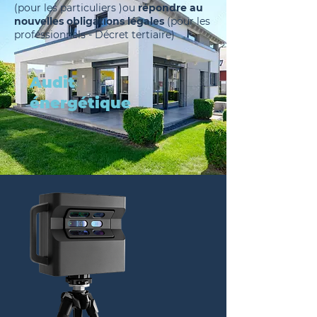
(pour les particuliers )ou
répondre au
nouvelles obligations légales
(pour les
professionnels - Décret tertiaire)
Audit
énergétique