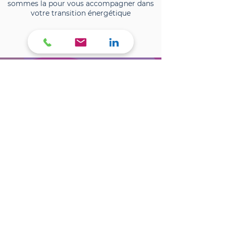
sommes la pour vous accompagner dans
votre transition énergétique
Notre ADN
Notre indépendance, notre organisation
et notre taille nous permettent de vous
proposer une équipe dédiée, à l’écoute
permanente de vos besoins, de nous
adapter à l’évolution de vos projets de
travaux dans la durée et de vous
proposer des réponses adaptées.