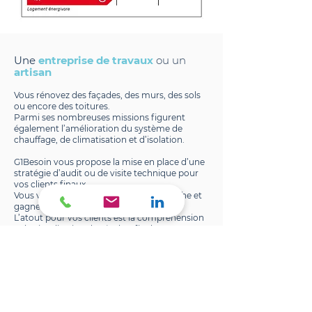
Une
entreprise de travaux
ou un
artisan
Vous rénovez des façades, des murs, des sols
ou encore des toitures.
Parmi ses nombreuses missions figurent
également l’amélioration du système de
chauffage, de climatisation et d’isolation.
G1Besoin vous propose la mise en place d’une
stratégie d’audit ou de visite technique pour
vos clients finaux.
Vous vous démarquez par cette démarche et
gagnerez en efficacité et en visibilité.
L’atout pour vos clients est la compréhension
et la visualisation du résultat final avec
classement.
NOUS CONTACTER
VOIR NOS SOLUTIONS